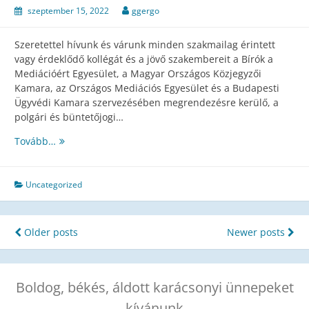
szeptember 15, 2022
ggergo
Szeretettel hívunk és várunk minden szakmailag érintett
vagy érdeklődő kollégát és a jövő szakembereit a Bírók a
Mediációért Egyesület, a Magyar Országos Közjegyzői
Kamara, az Országos Mediációs Egyesület és a Budapesti
Ügyvédi Kamara szervezésében megrendezésre kerülő, a
polgári és büntetőjogi…
Mediáció,
Tovább…
a
XXI.
század
Uncategorized
békepipája
Bejegyzés
Older posts
Newer posts
navigáció
Boldog, békés, áldott karácsonyi ünnepeket
kívánunk