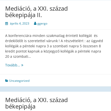
május
Mediáció, a XXI. század
23-
békepipája II.
ai
Közgyűléséről
április 4, 2023
ggergo
A konferenciára minden szakmailag érintett kollégát és
érdeklődőt is szeretettel várunk ! A részvételért : az ügyvéd
kollégák a pénteki napra 3 a szombati napra 5 összesen 8
kredit pontot kapnak a közjegyző kollégák a pénteki napra
20 a szombati…
Mediáció,
Tovább…
a
XXI.
század
Uncategorized
békepipája
II.
Mediáció, a XXI. század
békepipája