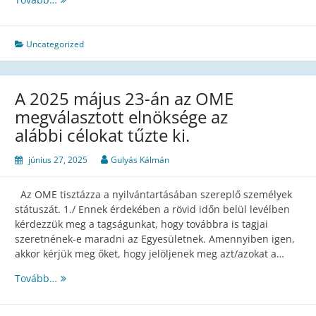
tagsági
viszony
megújítása
Uncategorized
A 2025 május 23-án az OME
megválasztott elnöksége az
alábbi célokat tűzte ki.
június 27, 2025
Gulyás Kálmán
Az OME tisztázza a nyilvántartásában szereplő személyek
státuszát. 1./ Ennek érdekében a rövid időn belül levélben
kérdezzük meg a tagságunkat, hogy továbbra is tagjai
szeretnének-e maradni az Egyesületnek. Amennyiben igen,
akkor kérjük meg őket, hogy jelöljenek meg azt/azokat a…
A
Tovább…
2025
május