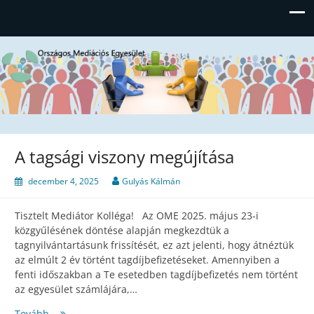
Országos Mediációs Egyesület
A tagsági viszony megújítása
december 4, 2025
Gulyás Kálmán
Tisztelt Mediátor Kolléga! Az OME 2025. május 23-i
közgyűlésének döntése alapján megkezdtük a
tagnyilvántartásunk frissítését, ez azt jelenti, hogy átnéztük
az elmúlt 2 év történt tagdíjbefizetéseket. Amennyiben a
fenti időszakban a Te esetedben tagdíjbefizetés nem történt
az egyesület számlájára,…
A
Tovább…