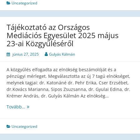
23-
Uncategorized
án
az
OME
Tájékoztató az Országos
megválasztott
Mediációs Egyesület 2025 május
elnöksége
23-ai Közgyűléséről
az
alábbi
június 27, 2025
Gulyás Kálmán
célokat
tűzte
ki.
A közgyűlés elfogadta az elnökség beszámolóját és a
pénzügyi mérleget. Megválasztotta az új 7 tagú elnökséget,
melynek tagjai: dr. Katonáné dr. Pehr Erika, Cser Erzsébet,
dr.Kovács Marianna, Sipos Zsuzsanna, dr. Gyulai Edina, dr.
Krémer András, dr. Gulyás Kálmán Az elnökség…
Tájékoztató
Tovább…
az
Országos
Mediációs
Uncategorized
Egyesület
2025