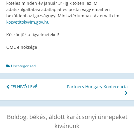
köteles minden év január 31-ig kitölteni az IM
adatszolgáltatási adatlapját és postai vagy email-en
beküldeni az Igazságügyi Minisztériumnak. Az email cím:
kozvetitok@im.gov.hu
Köszönjük a figyelmeteket!
OME elnöksége
Uncategorized
Bejegyzés
FELHÍVÓ LEVÉL
Partners Hungary Konferencia
navigáció
Boldog, békés, áldott karácsonyi ünnepeket
kívánunk