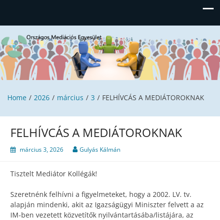
Országos Mediációs Egyesület
Home
2026
március
3
FELHÍVCÁS A MEDIÁTOROKNAK
FELHÍVCÁS A MEDIÁTOROKNAK
március 3, 2026
Gulyás Kálmán
Tisztelt Mediátor Kollégák!
Szeretnénk felhívni a figyelmeteket, hogy a 2002. LV. tv.
alapján mindenki, akit az Igazságügyi Miniszter felvett a az
IM-ben vezetett közvetítők nyilvántartásába/listájára, az