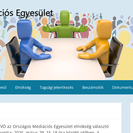
ület
reső
Elnökség
Tagsági jelentkezés
Beszámolók
Dokument
ós Egyesület elnökség választó
ontja: 2026. május 29. 15-18 óra közötti időben. A