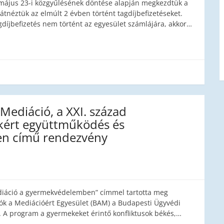
. május 23-i közgyűlésének döntése alapján megkezdtük a
y átnéztük az elmúlt 2 évben történt tagdíjbefizetéseket.
díjbefizetés nem történt az egyesület számlájára, akkor…
 Mediáció, a XXI. század
kért együttműködés és
en című rendezvény
diáció a gyermekvédelemben” címmel tartotta meg
k a Mediációért Egyesület (BAM) a Budapesti Ügyvédi
. A program a gyermekeket érintő konfliktusok békés,…