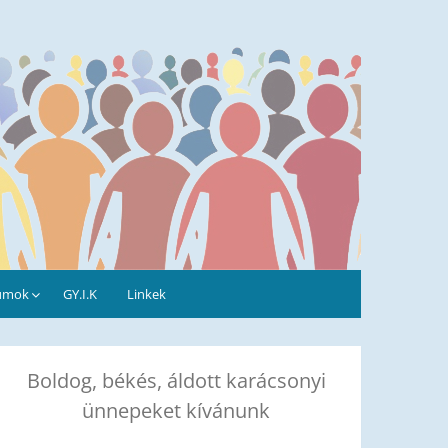
umok
GY.I.K
Linkek
Boldog, békés, áldott karácsonyi
ünnepeket kívánunk