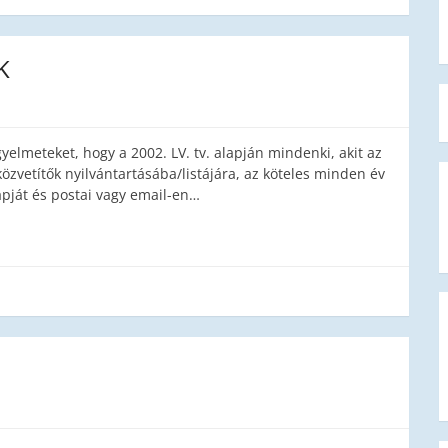
K
gyelmeteket, hogy a 2002. LV. tv. alapján mindenki, akit az
közvetítők nyilvántartásába/listájára, az köteles minden év
lapját és postai vagy email-en…