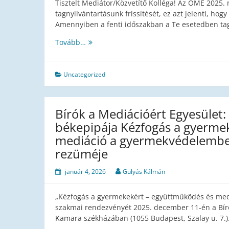
Tisztelt Mediátor/Közvetítő Kolléga! Az OME 2025
tagnyilvántartásunk frissítését, ez azt jelenti, hog
Amennyiben a fenti időszakban a Te esetedben tag
FELHÍVÓ
Tovább…
LEVÉL
Uncategorized
Bírók a Mediációért Egyesület:
békepipája Kézfogás a gyerme
mediáció a gyermekvédelemb
rezüméje
január 4, 2026
Gulyás Kálmán
„Kézfogás a gyermekekért – együttműködés és me
szakmai rendezvényét 2025. december 11-én a Bíró
Kamara székházában (1055 Budapest, Szalay u. 7.)