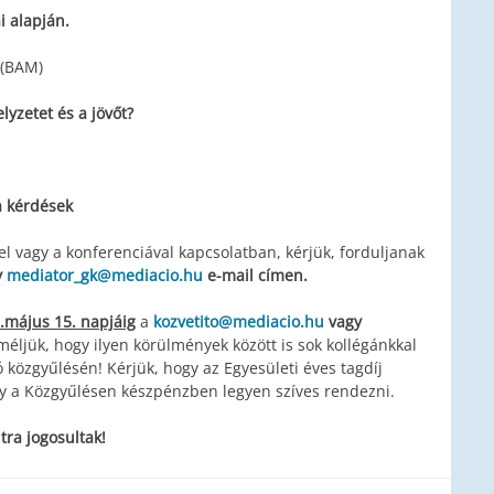
i alapján.
 (BAM)
lyzetet és a jövőt?
a kérdések
 vagy a konferenciával kapcsolatban, kérjük, forduljanak
y
mediator_gk@mediacio.hu
e-mail címen.
.május 15. napjáig
a
kozvetito@mediacio.hu
vagy
méljük, hogy ilyen körülmények között is sok kollégánkkal
közgyűlésén! Kérjük, hogy az Egyesületi éves tagdíj
y a Közgyűlésen készpénzben legyen szíves rendezni.
tra jogosultak!