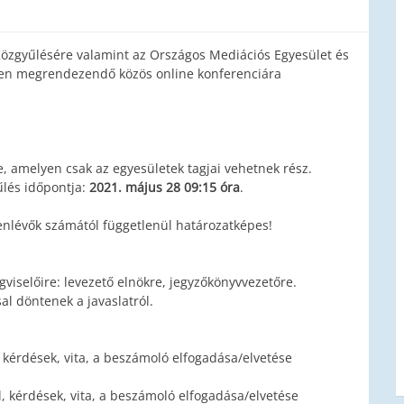
özgyűlésére valamint az Országos Mediációs Egyesület és
ében megrendezendő közös online konferenciára
, amelyen csak az egyesületek tagjai vehetnek rész.
lés időpontja:
2021. május 28 09:15 óra
.
enlévők számától függetlenül határozatképes!
gviselőire: levezető elnökre, jegyzőkönyvvezetőre.
al döntenek a javaslatról.
 kérdések, vita, a beszámoló elfogadása/elvetése
, kérdések, vita, a beszámoló elfogadása/elvetése