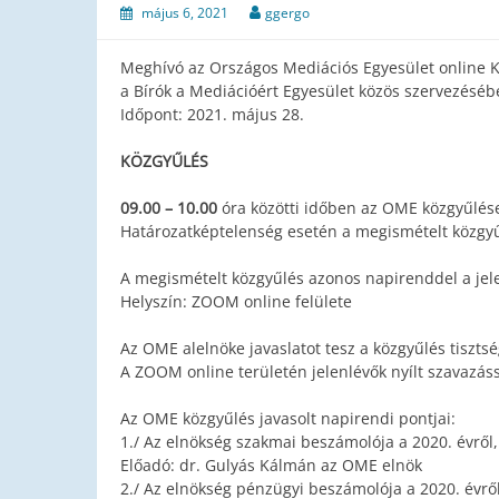
május 6, 2021
ggergo
Meghívó az Országos Mediációs Egyesület online K
a Bírók a Mediációért Egyesület közös szervezés
Időpont: 2021. május 28.
KÖZGYŰLÉS
09.00 – 10.00
óra közötti időben az OME közgyűlése
Határozatképtelenség esetén a megismételt közgyű
A megismételt közgyűlés azonos napirenddel a jel
Helyszín: ZOOM online felülete
Az OME alelnöke javaslatot tesz a közgyűlés tisztsé
A ZOOM online területén jelenlévők nyílt szavazáss
Az OME közgyűlés javasolt napirendi pontjai:
1./ Az elnökség szakmai beszámolója a 2020. évről,
Előadó: dr. Gulyás Kálmán az OME elnök
2./ Az elnökség pénzügyi beszámolója a 2020. évről