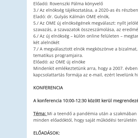
Előadó: Rovenszki Pálma könyvelő
3./ Az elnökség tájékoztatása, a 2020-as és részben 
Eladó: dr. Gulyás Kálmán OME elnök,
5./ Az OME új elnökségének megválaszt: nyílt jelölés,
szavazás, a szavazatok összeszámolása, az eredmé
6./ Az új elnökség – külön online felületen – megta
két alelnökét
7./ A megválasztott elnök megköszönve a bizalmat, 
tematikus programjaira.
Előadó: az OME új elnöke
Mindenkit emlékeztetünk arra, hogy a 2007. évben 
kapcsolattartás formája az e-mail, ezért levelünk 
KONFERENCIA
A konferencia 10:00-12:30 között kerül megrendez
Téma:
Mi a teendő a pandémia után a szakmában (m
minden előadóktól, hogy saját működési területén t
ELŐADÁSOK: