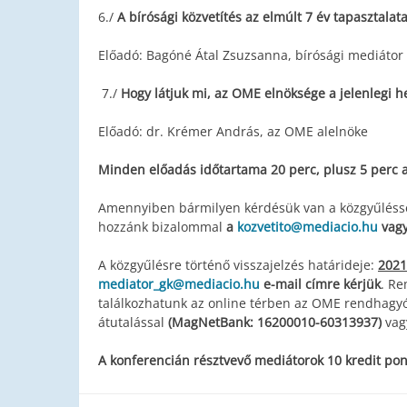
6./
A bírósági közvetítés az elmúlt 7 év tapasztalata
Előadó: Bagóné Átal Zsuzsanna, bírósági mediátor
7./
Hogy látjuk mi, az OME elnöksége a jelenlegi he
Előadó: dr. Krémer András, az OME alelnöke
Minden előadás időtartama 20 perc, plusz 5 perc 
Amennyiben bármilyen kérdésük van a közgyűléssel
hozzánk bizalommal
a
kozvetito@mediacio.hu
vag
A közgyűlésre történő visszajelzés határideje:
2021
mediator_gk@mediacio.hu
e-mail címre kérjük
. Re
találkozhatunk az online térben az OME rendhagyó 
átutalással
(MagNetBank: 16200010-60313937)
vag
A konferencián résztvevő mediátorok 10 kredit pon