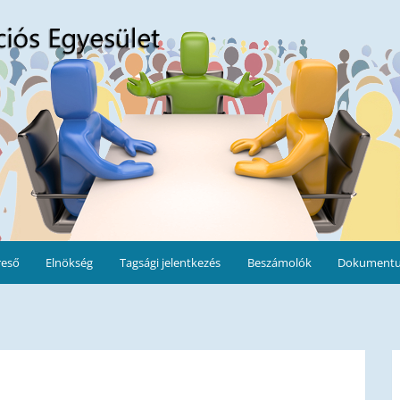
ület
reső
Elnökség
Tagsági jelentkezés
Beszámolók
Dokument