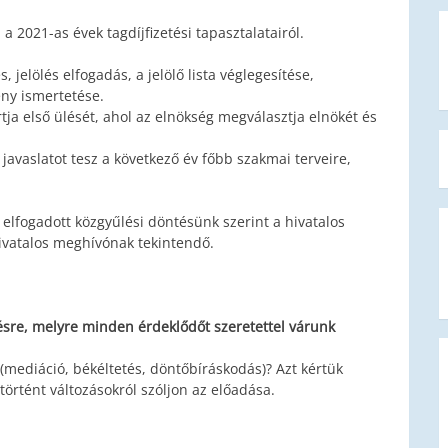
a 2021-as évek tagdíjfizetési tapasztalatairól.
 jelölés elfogadás, a jelölő lista véglegesítése,
ny ismertetése.
rtja első ülését, ahol az elnökség megválasztja elnökét és
javaslatot tesz a következő év főbb szakmai terveire,
elfogadott közgyűlési döntésünk szerint a hivatalos
hivatalos meghívónak tekintendő.
ésre, melyre minden érdeklődőt szeretettel várunk
ediáció, békéltetés, döntőbíráskodás)? Azt kértük
örtént változásokról szóljon az előadása.