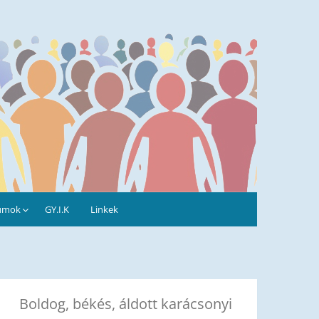
umok
GY.I.K
Linkek
Boldog, békés, áldott karácsonyi