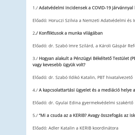
1./
Adatvédelmi incidensek a COVID-19 járvánnyal 
Előadó: Horuczi Szilvia a Nemzeti Adatvédelmi és 
2
./ Konfliktusok a munka világában
Előadó: dr. Szabó Imre Szilárd, a Károli Gáspár Re
3./
Hogyan alakult a Pénzügyi Békéltető Testület (P
vagy kevesebb ügyük volt?
Előadó: dr. Szabó Ildikó Katalin, PBT hivatalvezető
4./
A kapcsolattartási ügyelet és a mediáció helye 
Előadó: dr. Gyulai Edina gyermekvédelmi szakértő
5./
“Mi a csuda az a KERIB? Avagy összefogás az isk
Előadó: Adler Katalin a KERIB koordinátora