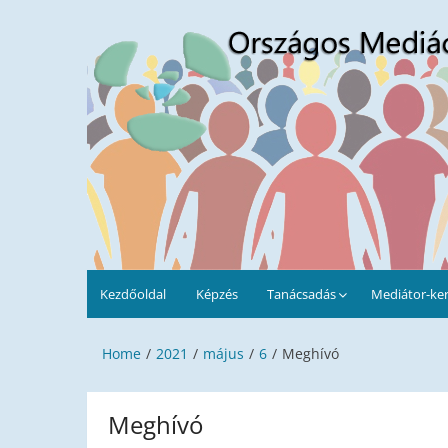
Skip
to
Országos Mediációs Egyes
content
Kezdőoldal
Képzés
Tanácsadás
Mediátor-ke
Home
2021
május
6
Meghívó
Meghívó