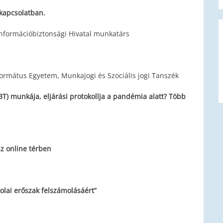
kapcsolatban.
Információbiztonsági Hivatal munkatárs
formátus Egyetem, Munkajogi és Szociális jogi Tanszék
BT) munkája, eljárási protokollja a pandémia alatt? Több
az online térben
olai erőszak felszámolásáért”