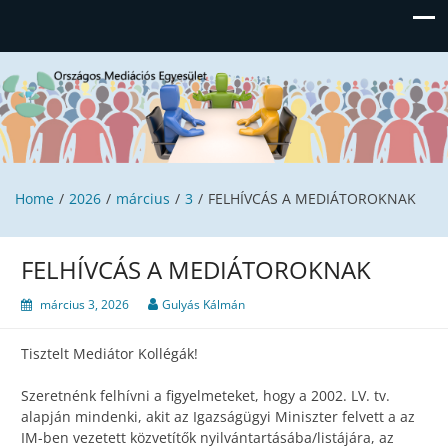
Országos Mediációs Egyesület
Home
2026
március
3
FELHÍVCÁS A MEDIÁTOROKNAK
FELHÍVCÁS A MEDIÁTOROKNAK
március 3, 2026
Gulyás Kálmán
Tisztelt Mediátor Kollégák!
Szeretnénk felhívni a figyelmeteket, hogy a 2002. LV. tv.
alapján mindenki, akit az Igazságügyi Miniszter felvett a az
IM-ben vezetett közvetítők nyilvántartásába/listájára, az