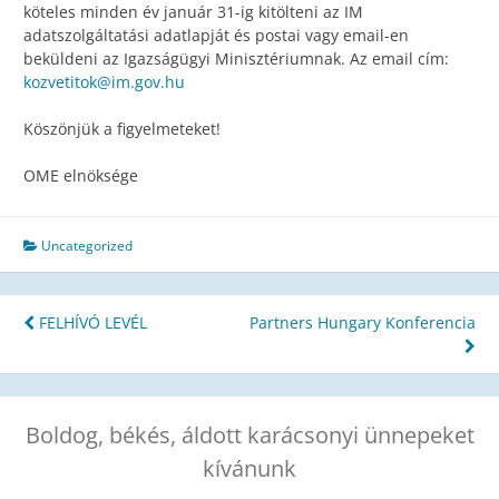
köteles minden év január 31-ig kitölteni az IM
adatszolgáltatási adatlapját és postai vagy email-en
beküldeni az Igazságügyi Minisztériumnak. Az email cím:
kozvetitok@im.gov.hu
Köszönjük a figyelmeteket!
OME elnöksége
Uncategorized
Bejegyzés
FELHÍVÓ LEVÉL
Partners Hungary Konferencia
navigáció
Boldog, békés, áldott karácsonyi ünnepeket
kívánunk