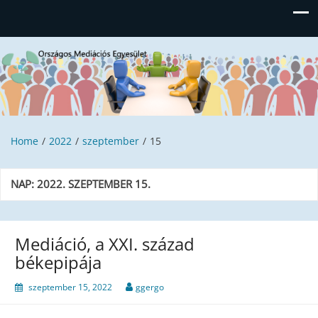
Országos Mediációs Egyesület
Home
2022
szeptember
15
NAP:
2022. SZEPTEMBER 15.
Mediáció, a XXI. század
békepipája
szeptember 15, 2022
ggergo