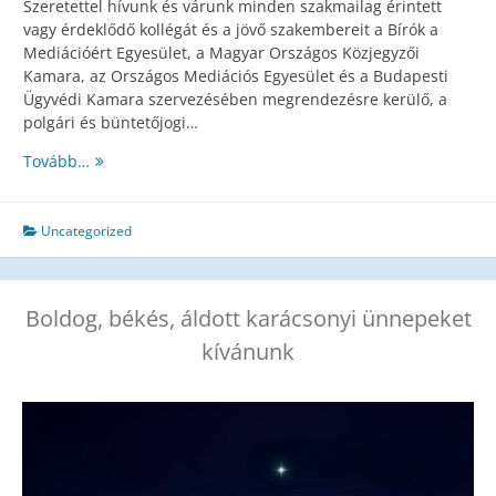
Szeretettel hívunk és várunk minden szakmailag érintett
vagy érdeklődő kollégát és a jövő szakembereit a Bírók a
Mediációért Egyesület, a Magyar Országos Közjegyzői
Kamara, az Országos Mediációs Egyesület és a Budapesti
Ügyvédi Kamara szervezésében megrendezésre kerülő, a
polgári és büntetőjogi…
Mediáció,
Tovább…
a
XXI.
század
Uncategorized
békepipája
Boldog, békés, áldott karácsonyi ünnepeket
kívánunk